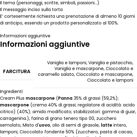
Il tema (personaggi, scritte, simboli, passioni…)
Il messaggio inciso sulla torta
E’ cortesemente richiesta una prenotazione di almeno 10 giorni
di anticipo, essendo un prodotto personalizzato al 100%.
Informazioni aggiuntive
Informazioni aggiuntive
Vaniglia e lamponi
,
Vaniglia e pistacchio
,
Vaniglia e mascarpone
,
Cioccolato e
FARCITURA
caramello salato
,
Cioccolato e mascarpone
,
Cioccolato e lamponi
Ingredienti
Cream Plus
mascarpone
(
Panna
35% di grassi (59,2%);
mascarpone
(crema 40% di grassi; regolatore di acidità: acido
citrico) (40%); amido modificato; stabilizzatori: gomma di guar,
carragenina.), farina di grano tenero tipo 00, zucchero
semolato, Misto d'
uovo
, olio di semi di girasole,
latte
intero,
lamponi, Cioccolato fondente 50% (zucchero, pasta di cacao,