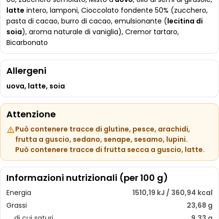
latte
intero, lamponi, Cioccolato fondente 50% (zucchero,
pasta di cacao, burro di cacao, emulsionante (
lecitina di
soia
), aroma naturale di vaniglia), Cremor tartaro,
Bicarbonato
Allergeni
uova, latte, soia
Attenzione
Può contenere tracce di glutine, pesce, arachidi,
frutta a guscio, sedano, senape, sesamo, lupini.
Può contenere tracce di frutta secca a guscio, latte.
Informazioni nutrizionali (per 100 g)
Energia
1510,19 kJ / 360,94 kcal
Grassi
23,68 g
di cui saturi
9,33 g