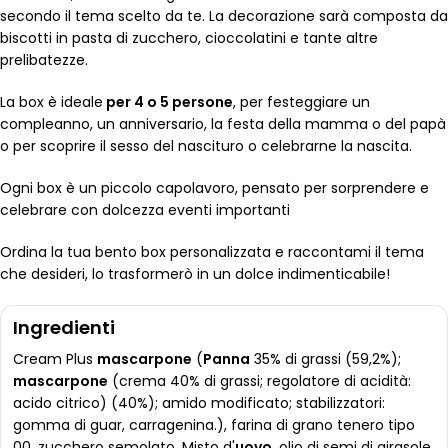
secondo il tema scelto da te. La decorazione sarà composta da
biscotti in pasta di zucchero, cioccolatini e tante altre
prelibatezze.
La box è ideale
per 4 o 5 persone
, per festeggiare un
compleanno, un anniversario, la festa della mamma o del papà
o per scoprire il sesso del nascituro o celebrarne la nascita.
Ogni box è un piccolo capolavoro, pensato per sorprendere e
celebrare con dolcezza eventi importanti
Ordina la tua bento box personalizzata e raccontami il tema
che desideri, lo trasformerò in un dolce indimenticabile!
Ingredienti
Cream Plus
mascarpone
(
Panna
35% di grassi (59,2%);
mascarpone
(crema 40% di grassi; regolatore di acidità:
acido citrico) (40%); amido modificato; stabilizzatori:
gomma di guar, carragenina.), farina di grano tenero tipo
00, zucchero semolato, Misto d'
uovo
, olio di semi di girasole,