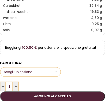
Carboidrati
32,34 g
di cui zuccheri
19,83 g
Proteine
4,50 g
Fibre
0,25 g
Sale
0,07 g
Raggiungi
100,00
€
per ottenere la spedizione gratuita!
FARCITURA
-
+
AGGIUNGI AL CARRELLO