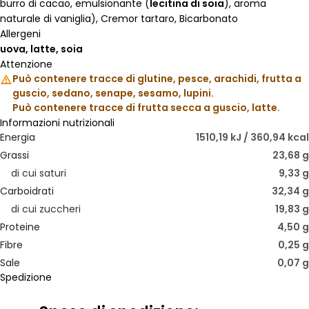
burro di cacao, emulsionante (
lecitina di soia
), aroma
naturale di vaniglia), Cremor tartaro, Bicarbonato
Allergeni
uova, latte, soia
Attenzione
Può contenere tracce di glutine, pesce, arachidi, frutta a
guscio, sedano, senape, sesamo, lupini.
Può contenere tracce di frutta secca a guscio, latte.
Informazioni nutrizionali
Energia
1510,19 kJ / 360,94 kcal
Grassi
23,68 g
di cui saturi
9,33 g
Carboidrati
32,34 g
di cui zuccheri
19,83 g
Proteine
4,50 g
Fibre
0,25 g
Sale
0,07 g
Spedizione