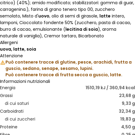
citrico) (40%); amido modificato; stabilizzatori: gomma di guar,
carragenina.), farina di grano tenero tipo 00, zucchero
semolato, Misto d'
uovo
, olio di semi di girasole,
latte
intero,
lamponi, Cioccolato fondente 50% (zucchero, pasta di cacao,
burro di cacao, emulsionante (
lecitina di soia
), aroma
naturale di vaniglia), Cremor tartaro, Bicarbonato
Allergeni
uova, latte, soia
Attenzione
Può contenere tracce di glutine, pesce, arachidi, frutta a
guscio, sedano, senape, sesamo, lupini.
Può contenere tracce di frutta secca a guscio, latte.
Informazioni nutrizionali
Energia
1510,19 kJ / 360,94 kcal
Grassi
23,68 g
di cui saturi
9,33 g
Carboidrati
32,34 g
di cui zuccheri
19,83 g
Proteine
4,50 g
Fibre
0,25 g