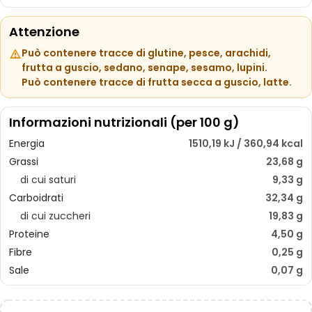
Attenzione
Può contenere tracce di glutine, pesce, arachidi,
frutta a guscio, sedano, senape, sesamo, lupini.
Può contenere tracce di frutta secca a guscio, latte.
Informazioni nutrizionali (per 100 g)
Energia
1510,19 kJ / 360,94 kcal
Grassi
23,68 g
di cui saturi
9,33 g
Carboidrati
32,34 g
di cui zuccheri
19,83 g
Proteine
4,50 g
Fibre
0,25 g
Sale
0,07 g